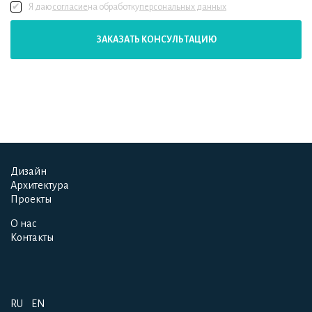
Я даю
согласие
на обработку
персональных данных
ЗАКАЗАТЬ КОНСУЛЬТАЦИЮ
Дизайн
Дизайн
Архитектура
Архитектура
Проекты
Проекты
О нас
О нас
Контакты
Контакты
RU
EN