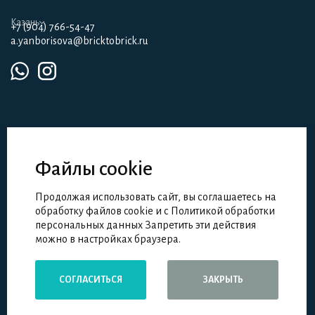
Казань
+7 (904) 766-54-47
a.yanborisova@bricktobrick.ru
Файлы cookie
Партнерам
Продолжая использовать сайт, вы соглашаетесь на
Девелоперам
обработку файлов cookie и с Политикой обработки
Школа дизайна и архитектуры
персональных данных Запретить эти действия
можно в настройках браузера.
Brick to brick © 2026
СОГЛАСИТЬСЯ
ЗАКРЫТЬ
ИП Тельнов А.А., ИНН 231119009688
Политика конфиденциальности
Сделано в